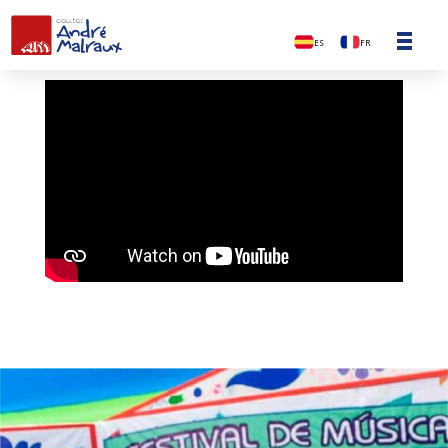
ES
FR